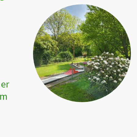
ner
em